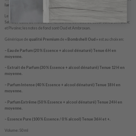
lancé en 2021.
Le nez derrière ce parfum est Clement Gavarry. Les notes de tête sont
Safran, Feuille de violette et Mandarine; les notes de coeur sont Daim blanc
et Pivoine; les notes de fond sont Oud et Ambroxan.
Générique de
qualité Premium
de
« Bombshell Oud »
est au choix en:
– Eau de Parfum (20 % Essence + alcool dénaturé) Tenue 6 H en
moyenne.
– Extrait de Parfum (30 % Essence + alcool dénaturé) Tenue 12 H en
moyenne.
– Parfum Intense (40 % Essence + alcool dénaturé) Tenue 18 H en
moyenne.
– Parfum Extrême (50 % Essence + alcool dénaturé) Tenue 24 H en
moyenne.
– Essence Pure (100 % Essence / 0 % alcool) Tenue 36 H et +.
Volume: 50 ml