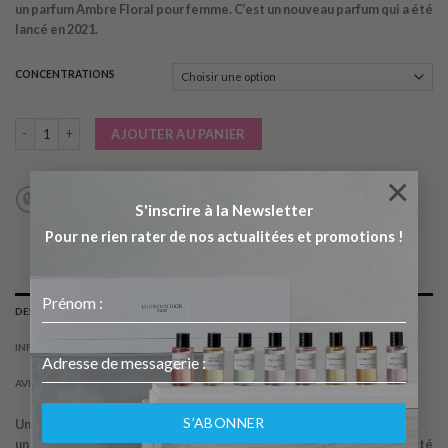
un parfum Ambre Floral pour femme. C’est un nouveau parfum qui a été
16.90€
lancé en 2021.
à
39.90€
CONCENTRATIONS
quantité de BOMBSHELL OUD
AJOUTER AU PANIER
×
S'inscrire à la Newsletter
Pour ne rien rater de nos actualitées et promotions !
DESCRIPTION
INFORMATIONS COMPLÉMENTAIRES
AVIS (0)
S’ABONNER
Une composition parfumante dans la ligne de « Bombshell Oud » est
un parfum Ambre Floral pour femme. C’est un nouveau parfum qui a été