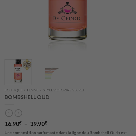
BOUTIQUE
/
FEMME
/
STYLE VICTORIA'S SECRET
BOMBSHELL OUD
Plage
16.90
€
–
39.90
€
de
Une composition parfumante dans la ligne de « Bombshell Oud » est
prix :