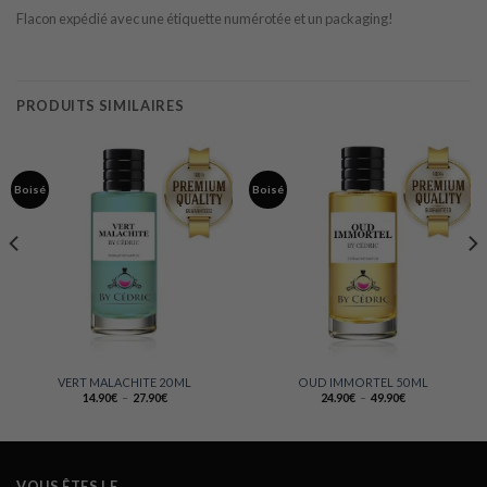
Flacon expédié avec une étiquette numérotée et un packaging!
PRODUITS SIMILAIRES
Boisé
Boisé
VERT MALACHITE 20 ML
OUD IMMORTEL 50 ML
Plage
Plage
14.90
€
–
27.90
€
24.90
€
–
49.90
€
de
de
prix :
prix :
14.90€
24.90€
à
à
27.90€
49.90€
VOUS ÊTES LE