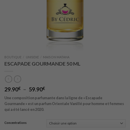
BOUTIQUE
/
UNISEXE
/
MAISON MATAHA
ESCAPADE GOURMANDE 50 ML
Plage
29.90
€
–
59.90
€
de
Une composition parfumante dans la ligne de « Escapade
prix :
Gourmande » est un parfum Orientale Vanillé pour homme et femmes
29.90€
qui a été lancé en 2020.
à
59.90€
Concentrations