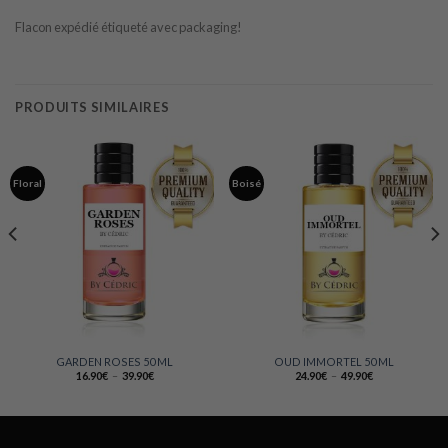
Flacon expédié étiqueté avec packaging!
PRODUITS SIMILAIRES
Floral
Boisé
GARDEN ROSES 50 ML
OUD IMMORTEL 50 ML
Plage
Plage
16.90
€
–
39.90
€
24.90
€
–
49.90
€
de
de
prix :
prix :
16.90€
24.90€
à
à
39.90€
49.90€