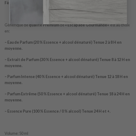
Fève de tonka; les notes de fond sont Benjoin et Musc.
Générique de
qualité Premium
de
«
Escapade Gourmande
«
est au choix
en:
– Eau de Parfum (20 % Essence + alcool dénaturé) Tenue 2 à 8 H en
moyenne.
– Extrait de Parfum (30 % Essence + alcool dénaturé) Tenue 8 à 12 H en
moyenne.
– Parfum Intense (40 % Essence + alcool dénaturé) Tenue 12 à 18 H en
moyenne.
– Parfum Extrême (50 % Essence + alcool dénaturé) Tenue 18 à 24 H en
moyenne.
– Essence Pure (100 % Essence / 0 % alcool) Tenue 24 H et +.
Volume: 50 ml