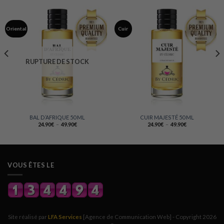
Oriental
Cuir
RUPTURE DE STOCK
BAL D’AFRIQUE 50 ML
CUIR MAJESTÉ 50 ML
Plage
Plage
24.90
€
–
49.90
€
24.90
€
–
49.90
€
de
de
prix :
prix :
24.90€
24.90€
à
à
49.90€
49.90€
VOUS ÊTES LE
Site réalisé par
LFA Services
[Agence de Communication Web] - Copyright 2026