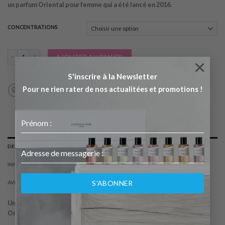
un parfum Oriental pour femme qui a été lancé en 2016.
8.90€
à
21.90€
CONCENTRATIONS
quantité de GOLD 20 ML
AJOUTER AU PANIER
×
S'inscrire à la Newsletter
Pour ne rien rater de nos actualitées et promotions !
DESCRIPTION
INFORMATIONS COMPLÉMENTAIRES
S’ABONNER
AVIS (0)
Une composition parfumante dans la ligne de « Gold » est un parfum
Oriental pour femme qui a été lancé en 2016.