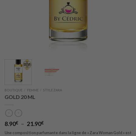
BOUTIQUE
/
FEMME
/
STYLE ZARA
GOLD 20 ML
Plage
8.90
€
–
21.90
€
de
Une composition parfumante dans la ligne de « Zara Woman Gold » est
prix :