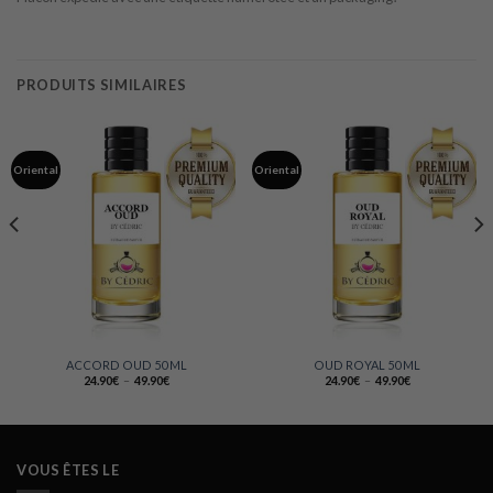
PRODUITS SIMILAIRES
Oriental
Oriental
ACCORD OUD 50 ML
OUD ROYAL 50 ML
Plage
Plage
24.90
€
–
49.90
€
24.90
€
–
49.90
€
de
de
prix :
prix :
24.90€
24.90€
à
à
49.90€
49.90€
VOUS ÊTES LE