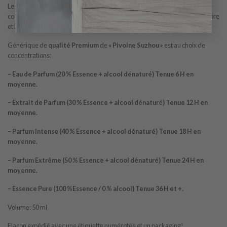
Les notes de tête sont Framboise, Poivre rose et Mandarine; les notes de
coeur sont Pivoine, Rose de Mai et Rose; les notes de fond sont Musc, Ambre
et Patchouli.
Générique de
qualité Premium
de
« Pivoine Suzhou »
est au choix de
concentrations:
– Eau de Parfum (20 % Essence + alcool dénaturé) Tenue 6 H en
moyenne.
– Extrait de Parfum (30 % Essence + alcool dénaturé) Tenue 12 H en
moyenne.
– Parfum Intense (40 % Essence + alcool dénaturé) Tenue 18 H en
moyenne.
– Parfum Extrême (50 % Essence + alcool dénaturé) Tenue 24 H en
moyenne.
– Essence Pure (100 %Essence / 0 % alcool) Tenue 36 H et +.
Volume: 50 ml
Flacon expédié avec une étiquette numérotée et un packaging!