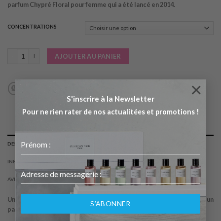
parfum Chypré Floral pour femme qui a été lancé en 2014.
24.90€
à
49.90€
CONCENTRATIONS
quantité de PIVOINE SUZHOU 50 ML
AJOUTER AU PANIER
×
S'inscrire à la Newsletter
Pour ne rien rater de nos actualitées et promotions !
DESCRIPTION
INFORMATIONS COMPLÉMENTAIRES
AVIS (0)
Une composition parfumante dans la ligne de « Pivoine Suzhou » est un
S’ABONNER
parfum Chypré Floral pour femme qui a été lancé en 2014.