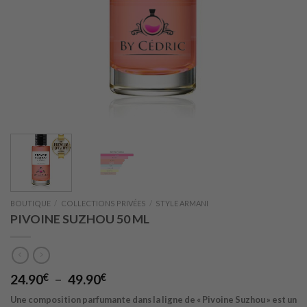
BOUTIQUE
/
COLLECTIONS PRIVÉES
/
STYLE ARMANI
PIVOINE SUZHOU 50 ML
Plage
24.90
€
–
49.90
€
de
Une composition parfumante dans la ligne de « Pivoine Suzhou » est un
prix :