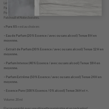
Les notes de tête sont Gingembre, Accord vert, Thym, Bergamote et
Pamplemousse; les notes de cœur sont Vanille, Cannelle, Cuir, Liqueur et
Pomme; les notes de fond sont Cèdre, Myrrhe, Sucre, Bois de cachemire,
Patchouli et Notes boisées.
« Pure XS »
est au choix en:
– Eau de Parfum (20 % Essence / avec ou sans alcool) Tenue 8 H en
moyenne.
– Extrait de Parfum (30 % Essence / avec ou sans alcool) Tenue 12 H en
moyenne.
– Parfum Intense (40 % Essence / avec ou sans alcool) Tenue 18 H en
moyenne.
– Parfum Extrême (50 % Essence / avec ou sans alcool) Tenue 24 H en
moyenne.
– Essence Pure (100 % Essence / 0 % alcool) Tenue 36 H et +.
Volume: 20 ml
Flacon expédié avec une étiquette numérotée et un packaging!