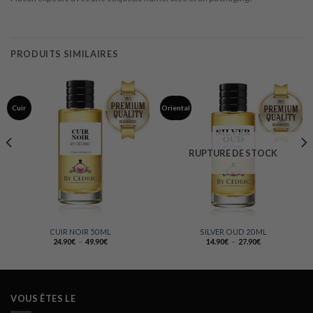
PRODUITS SIMILAIRES
Cuir
Oriental
RUPTURE DE STOCK
CUIR NOIR 50 ML
SILVER OUD 20 ML
Plage
Plage
24.90
€
–
49.90
€
14.90
€
–
27.90
€
de
de
prix :
prix :
24.90€
14.90€
à
à
49.90€
27.90€
VOUS ÊTES LE