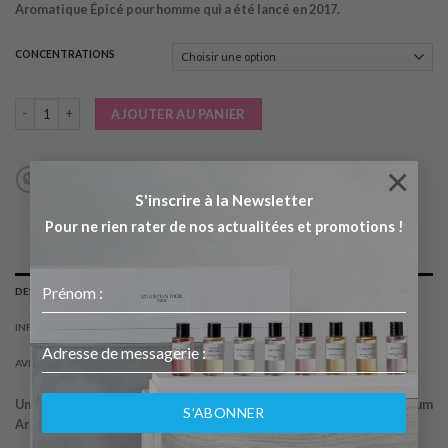
Aromatique Épicé pour homme qui a été lancé en 2017.
8.90€
à
21.90€
CONCENTRATIONS
quantité de PURE XS 20 ML
AJOUTER AU PANIER
×
S'inscrire à la Newsletter
Pour ne rien rater de nos actualitées et promotions !
DESCRIPTION
INFORMATIONS COMPLÉMENTAIRES
AVIS (0)
Une composition parfumante dans la ligne de « Pure XS » est un parfum
S’ABONNER
Aromatique Épicé pour homme qui a été lancé en 2017.