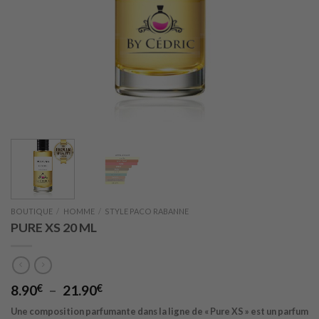
BOUTIQUE
/
HOMME
/
STYLE PACO RABANNE
PURE XS 20 ML
Plage
8.90
€
–
21.90
€
de
Une composition parfumante dans la ligne de « Pure XS » est un parfum
prix :