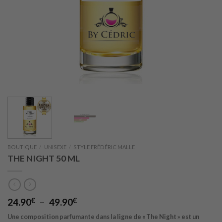
BOUTIQUE
/
UNISEXE
/
STYLE FRÉDÉRIC MALLE
THE NIGHT 50 ML
Plage
24.90
€
–
49.90
€
de
Une composition parfumante dans la ligne de « The Night » est un
prix :