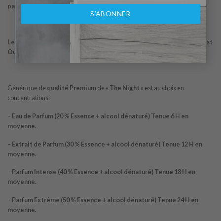
parfum Ambre boisé pour homme et femme qui a été lancé en 2014.
S’ABONNER
Les notes de tête sont Rose de Turquie et Safran; la note de coeur est
Oud indien; les notes de fond sont Ambre, Encens et Bois de santal.
Générique de
qualité Premium
de
« The Night »
est au choix en
concentrations:
– Eau de Parfum (20 % Essence + alcool dénaturé) Tenue 6 H en
moyenne.
– Extrait de Parfum (30 % Essence + alcool dénaturé) Tenue 12 H en
moyenne.
– Parfum Intense (40 % Essence + alcool dénaturé) Tenue 18 H en
moyenne.
– Parfum Extrême (50 % Essence + alcool dénaturé) Tenue 24 H en
moyenne.